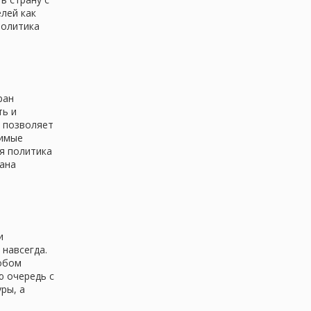
лей как
политика
ран
ть и
ю позволяет
димые
я политика
рана
и
 навсегда.
обом
ю очередь с
ры, а