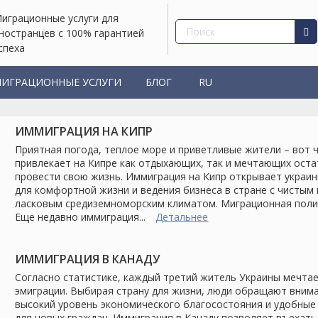
играционные услуги для
ностранцев с 100% гарантией
спеха
ИГРАЦИОННЫЕ УСЛУГИ
БЛОГ
RU
ИММИГРАЦИЯ НА КИПР
Приятная погода, теплое море и приветливые жители – вот 
привлекает на Кипре как отдыхающих, так и мечтающих оста
провести свою жизнь. Иммиграция на Кипр открывает украи
для комфортной жизни и ведения бизнеса в стране с чистым
ласковым средиземноморским климатом. Миграционная поли
Еще недавно иммиграция...
Детальнее
ИММИГРАЦИЯ В КАНАДУ
Согласно статистике, каждый третий житель Украины мечта
эмиграции. Выбирая страну для жизни, люди обращают вним
высокий уровень экономического благосостояния и удобные
для новых граждан. Иммиграция в Канаду позволяет въехать 