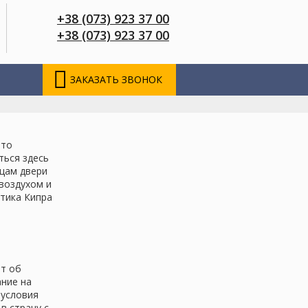
+38 (073) 923 37 00
+38 (073) 923 37 00
ЗАКАЗАТЬ ЗВОНОК
что
ться здесь
нцам двери
 воздухом и
тика Кипра
ет об
ание на
 условия
в страну с