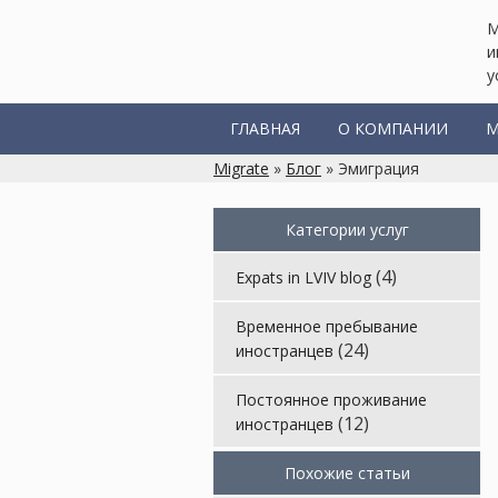
М
и
у
ГЛАВНАЯ
О КОМПАНИИ
М
Migrate
»
Блог
» Эмиграция
Категории услуг
(4)
Expats in LVIV blog
Временное пребывание
(24)
иностранцев
Постоянное проживание
(12)
иностранцев
Похожие статьи