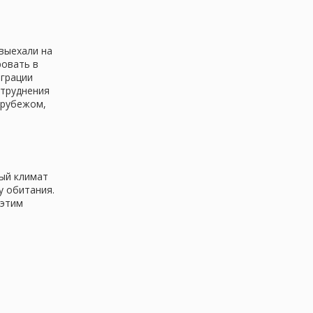
 выехали на
ровать в
играции
атруднения
 рубежом,
ный климат
у обитания.
 этим