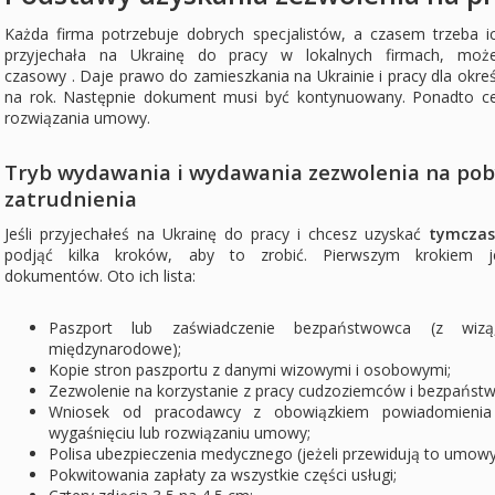
Każda firma potrzebuje dobrych specjalistów, a czasem trzeba i
przyjechała na Ukrainę do pracy w lokalnych firmach, moż
czasowy . Daje prawo do zamieszkania na Ukrainie i pracy dla okreś
na rok. Następnie dokument musi być kontynuowany. Ponadto cer
rozwiązania umowy.
Tryb wydawania i wydawania zezwolenia na pob
zatrudnienia
Jeśli przyjechałeś na Ukrainę do pracy i chcesz uzyskać
tymczas
podjąć kilka kroków, aby to zrobić. Pierwszym krokiem je
dokumentów. Oto ich lista:
Paszport lub zaświadczenie bezpaństwowca (z wiz
międzynarodowe);
Kopie stron paszportu z danymi wizowymi i osobowymi;
Zezwolenie na korzystanie z pracy cudzoziemców i bezpańs
Wniosek od pracodawcy z obowiązkiem powiadomienia S
wygaśnięciu lub rozwiązaniu umowy;
Polisa ubezpieczenia medycznego (jeżeli przewidują to umo
Pokwitowania zapłaty za wszystkie części usługi;