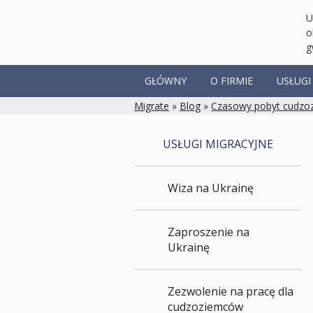
U
o
g
GŁÓWNY
O FIRMIE
USŁUGI
Migrate
»
Blog
»
Czasowy pobyt cudz
USŁUGI MIGRACYJNE
Wiza na Ukrainę
Zaproszenie na
Ukrainę
Zezwolenie na pracę dla
cudzoziemców