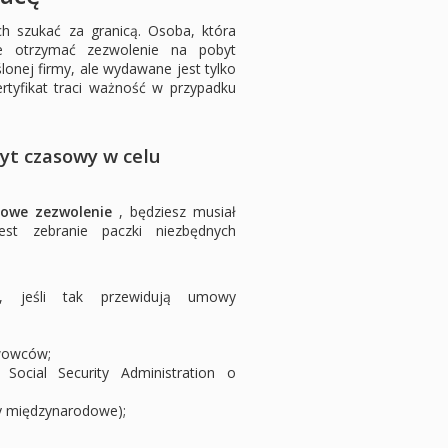
ch szukać za granicą. Osoba, która
e otrzymać zezwolenie na pobyt
lonej firmy, ale wydawane jest tylko
tyfikat traci ważność w przypadku
yt czasowy w celu
owe zezwolenie
, będziesz musiał
st zebranie paczki niezbędnych
ą, jeśli tak przewidują umowy
twowców;
ocial Security Administration o
wy międzynarodowe);