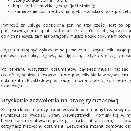
Cztery zdjęcia 3,5 na 4,5 cm;
Kopia kodu identyfikacyjnego (jeśli istnieje);
Tłumaczenie dokumentów na język ukraiński (w razie potrzeby
Płatność za usługę podzielona jest na trzy części. Jest to o
państwowego oraz opłatę za formularz. Niektóre osoby są zwolnion
do nich należysz, zamiast paragonu musisz złożyć dokument potwier
Zdjęcia muszą być wykonane na papierze matowym. Jeśli Twoje pr
możesz nosić nakrycie głowy na zdjęciach, ale tylko wtedy, gdy nos
Po zebraniu wszystkich dokumentów będziesz musiał napisać 
ostrożnie, ponieważ osobom, które popełniły błędy w wypełnieni
dokumentu. Przykładową aplikację można znaleźć w Interneci
Skarbowym .
Uzyskanie zezwolenia na pracę tymczasową
Kolejnym krokiem w
uzyskaniu zezwolenia na pobyt czasowy na 
i wniosku do Wydziału Spraw Wewnętrznych i Komunikacji w mi
będzie tam rozpatrywana przez piętnaście dni, a potem, jeśli ws
otrzymasz niezbędny dokument. Zezwolenia można odmówić oso