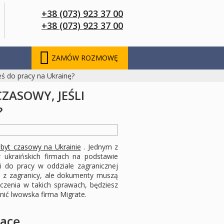
+38 (073) 923 37 00
+38 (073) 923 37 00
ZAMÓW ROZMOWĘ
eś do pracy na Ukrainę?
ZASOWY, JEŚLI
?
byt czasowy na Ukrainie
. Jednym z
w ukraińskich firmach na podstawie
i do pracy w oddziale zagranicznej
i z zagranicy, ale dokumenty muszą
czenia w takich sprawach, będziesz
ić lwowska firma Migrate.
racę