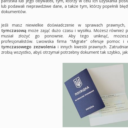
państwa lub jego obywateli, tym, którzy w celu ich uzyskania pos
lub podawali nieprawdziwe dane, a także tym, którzy popełnili błęd
dokumentów.
Jeśli masz niewielkie doświadczenie w sprawach prawnych
tymczasową
może zająć dużo czasu i wysiłku. Możesz również p
musiał złożyć go ponownie. Aby tego uniknąć, możes
profesjonalistów. Lwowska firma “Migrate” oferuje pomoc 
tymczasowego zezwolenia
i innych kwestii prawnych. Zatrudnia
zrobią wszystko, abyś otrzymał potrzebny dokument tak szybko, jak