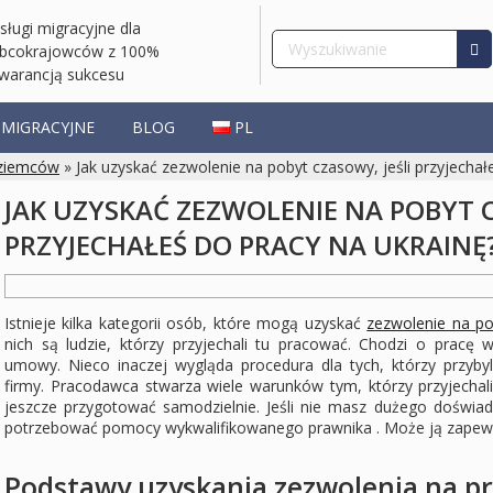
sługi migracyjne dla
bcokrajowców z 100%
warancją sukcesu
 MIGRACYJNE
BLOG
PL
oziemców
» Jak uzyskać zezwolenie na pobyt czasowy, jeśli przyjechał
JAK UZYSKAĆ ZEZWOLENIE NA POBYT C
PRZYJECHAŁEŚ DO PRACY NA UKRAINĘ
Istnieje kilka kategorii osób, które mogą uzyskać
zezwolenie na po
nich są ludzie, którzy przyjechali tu pracować. Chodzi o pracę 
umowy. Nieco inaczej wygląda procedura dla tych, którzy przybyl
firmy. Pracodawca stwarza wiele warunków tym, którzy przyjechal
jeszcze przygotować samodzielnie. Jeśli nie masz dużego doświad
potrzebować pomocy wykwalifikowanego prawnika . Może ją zapewn
Podstawy uzyskania zezwolenia na p