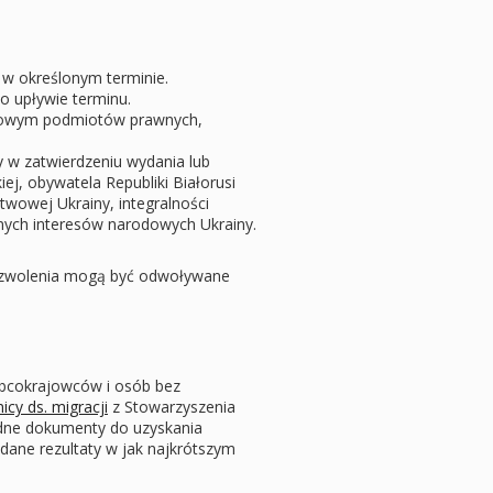
 w określonym terminie.
o upływie terminu.
twowym podmiotów prawnych,
w zatwierdzeniu wydania lub
ej, obywatela Republiki Białorusi
wowej Ukrainy, integralności
nnych interesów narodowych Ukrainy.
zezwolenia mogą być odwoływane
obcokrajowców i osób bez
icy ds. migracji
z Stowarzyszenia
ędne dokumenty do uzyskania
dane rezultaty w jak najkrótszym