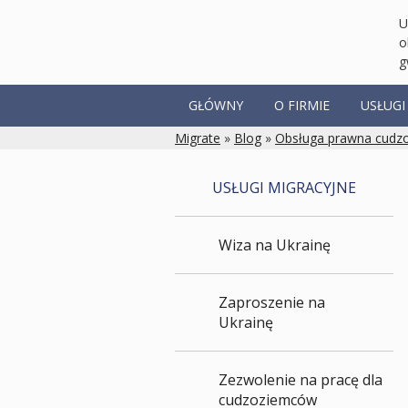
U
o
g
GŁÓWNY
O FIRMIE
USŁUGI
Migrate
»
Blog
»
Obsługa prawna cudz
USŁUGI MIGRACYJNE
Wiza na Ukrainę
Zaproszenie na
Ukrainę
Zezwolenie na pracę dla
cudzoziemców