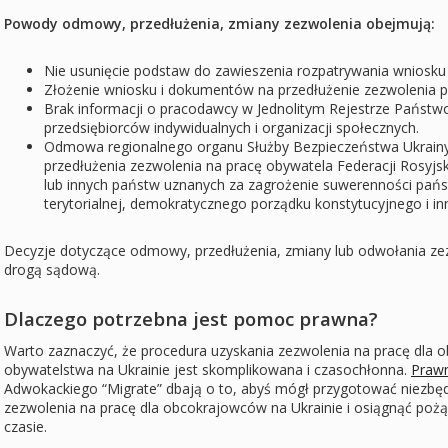
Powody odmowy, przedłużenia, zmiany zezwolenia obejmują:
Nie usunięcie podstaw do zawieszenia rozpatrywania wniosku
Złożenie wniosku i dokumentów na przedłużenie zezwolenia p
Brak informacji o pracodawcy w Jednolitym Rejestrze Pańs
przedsiębiorców indywidualnych i organizacji społecznych.
Odmowa regionalnego organu Służby Bezpieczeństwa Ukrainy 
przedłużenia zezwolenia na pracę obywatela Federacji Rosyjski
lub innych państw uznanych za zagrożenie suwerenności państ
terytorialnej, demokratycznego porządku konstytucyjnego i i
Decyzje dotyczące odmowy, przedłużenia, zmiany lub odwołania 
drogą sądową.
Dlaczego potrzebna jest pomoc prawna?
Warto zaznaczyć, że procedura uzyskania zezwolenia na pracę dla 
obywatelstwa na Ukrainie jest skomplikowana i czasochłonna.
Prawn
Adwokackiego “Migrate” dbają o to, abyś mógł przygotować niezb
zezwolenia na pracę dla obcokrajowców na Ukrainie i osiągnąć pożą
czasie.