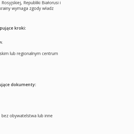
osyjskiej, Republiki Białorusi i
Ukrainy wymaga zgody władz
ujące kroki:
w.
jskim lub regionalnym centrum
ujące dokumenty:
 bez obywatelstwa lub inne