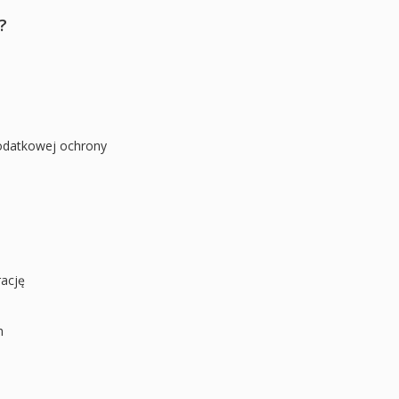
?
dodatkowej ochrony
rację
h