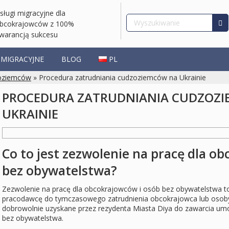
sługi migracyjne dla
bcokrajowców z 100%
warancją sukcesu
 MIGRACYJNE
BLOG
PL
oziemców
» Procedura zatrudniania cudzoziemców na Ukrainie
PROCEDURA ZATRUDNIANIA CUDZOZ
UKRAINIE
Co to jest zezwolenie na pracę dla o
bez obywatelstwa?
Zezwolenie na pracę dla obcokrajowców i osób bez obywatelstwa t
pracodawcę do tymczasowego zatrudnienia obcokrajowca lub osoby
dobrowolnie uzyskane przez rezydenta Miasta Dіya do zawarcia u
bez obywatelstwa.