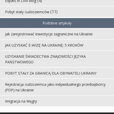
(4)
Expats in LVIV blog
(11)
Pobyt stały cudzoziemców
Podobne artykuły
Jak zarejestrować inwestycje zagraniczne na Ukrainie
JAK UZYSKAĆ ​​E-WIZĘ NA UKRAINĘ: 5 KROKÓW
UZYSKANIE ŚWIADECTWA ZNAJOMOŚCI JĘZYKA
PAŃSTWOWEGO
POBYT STAŁY ZA GRANICĄ DLA OBYWATELI UKRAINY
Rejestracja cudzoziemca jako indywidualnego przedsiębiorcy
(FOP) na Ukrainie
Imigracja na Węgry