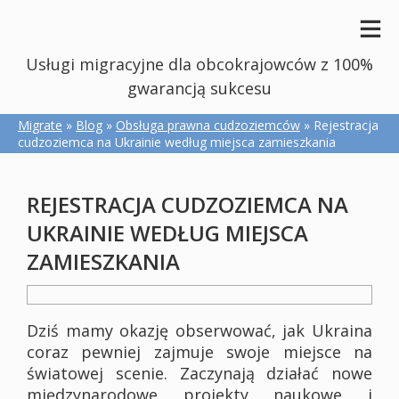
Usługi migracyjne dla obcokrajowców z 100%
gwarancją sukcesu
Migrate
»
Blog
»
Obsługa prawna cudzoziemców
» Rejestracja
cudzoziemca na Ukrainie według miejsca zamieszkania
REJESTRACJA CUDZOZIEMCA NA
UKRAINIE WEDŁUG MIEJSCA
ZAMIESZKANIA
Dziś mamy okazję obserwować, jak Ukraina
coraz pewniej zajmuje swoje miejsce na
światowej scenie. Zaczynają działać nowe
międzynarodowe projekty naukowe i