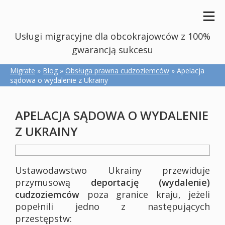
Usługi migracyjne dla obcokrajowców z 100%
gwarancją sukcesu
Migrate
»
Blog
»
Obsługa prawna cudzoziemców
» Apelacja
sądowa o wydalenie z Ukrainy
APELACJA SĄDOWA O WYDALENIE
Z UKRAINY
Ustawodawstwo Ukrainy przewiduje
przymusową
deportację (wydalenie)
cudzoziemców
poza granice kraju, jeżeli
popełnili jedno z następujących
przestępstw: