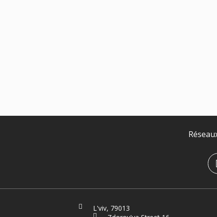
Réseaux
L'viv, 79013