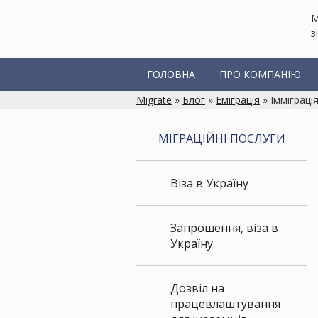
М
з
ГОЛОВНА
ПРО КОМПАНІЮ
Migrate
»
Блог
»
Еміграція
» Імміграція
МІГРАЦІЙНІ ПОСЛУГИ
Віза в Україну
Запрошення, віза в
Україну
Дозвіл на
працевлаштування