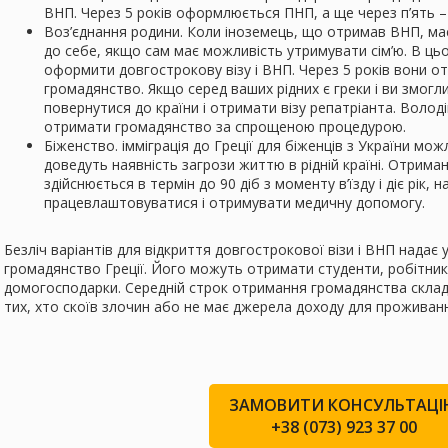
ВНП. Через 5 років оформлюється ПНП, а ще через п’ять 
Воз’єднання родини. Коли іноземець, що отримав ВНП, має
до себе, якщо сам має можливість утримувати сім’ю. В цьо
оформити довгострокову візу і ВНП. Через 5 років вони о
громадянство. Якщо серед ваших рідних є греки і ви змог
повернутися до країни і отримати візу репатріанта. Воло
отримати громадянство за спрощеною процедурою.
Біженство. імміграція до Греції для біженців з України мо
доведуть наявність загрози життю в рідній країні. Отрима
здійснюється в термін до 90 діб з моменту в’їзду і діє рік,
працевлаштовуватися і отримувати медичну допомогу.
Безліч варіантів для відкриття довгострокової візи і ВНП нада
громадянство Греції. Його можуть отримати студенти, робітники
домогосподарки. Середній строк отримання громадянства склада
тих, хто скоїв злочин або не має джерела доходу для проживан
ЗАМОВИТИ КОНСУЛЬТАЦ
+38 (073) 923 37 00