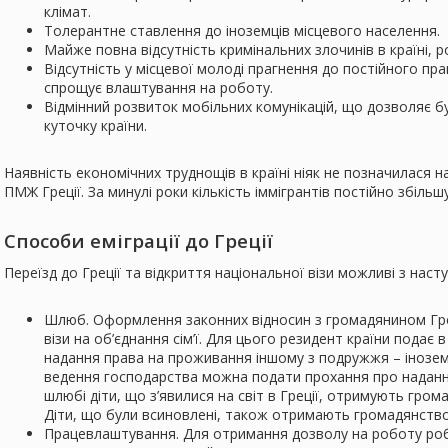
клімат.
Толерантне ставлення до іноземців місцевого населення.
Майже повна відсутність кримінальних злочинів в країні, 
Відсутність у місцевої молоді прагнення до постійного п
спрощує влаштування на роботу.
Відмінний розвиток мобільних комунікацій, що дозволяє бу
куточку країни.
Наявність економічних труднощів в країні ніяк не позначилася 
ПМЖ Греції. За минулі роки кількість іммігрантів постійно збільш
Способи еміграції до Греції
Переїзд до Греції та відкриття національної візи можливі з наст
Шлюб. Оформлення законних відносин з громадянином Гре
візи на об’єднання сім’ї. Для цього резидент країни подає 
надання права на проживання іншому з подружжя – іноземц
ведення господарства можна подати прохання про наданн
шлюбі діти, що з’явилися на світ в Греції, отримують гро
Діти, що були всиновлені, також отримають громадянство
Працевлаштування. Для отримання дозволу на роботу ро