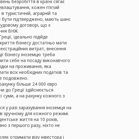
вень безробіття в країні сягає
цевлаштування, кожен п’ятий
 в туристичній, аграрній та
же бути підтверджено, мають шанс
рудовому договорі, що є
ання ВНЖ.
реції, ідеально підійде
ідкриття бізнесу достатньо мати
реєстраційних витрат, внесення
ії бізнесу іноземцю треба
чити себе на посаду виконавчого
відки на проживання, яка
лати всіх необхідних податків та
де подовжено.
рахунку більше 24 000 євро
ни до Греції здійснюється
ї суми, а на рахунку кожного з
ся у разі зарахування іноземця на
 в зручному для кожного режимі.
ентське життя на 10 років,
ано з першого разу, ніхто не
оляє отримати візу інвестора і