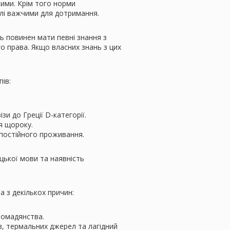
лими. Крім того норми
алі важчими для дотримання.
ць повинен мати певні знання з
о права. Якщо власних знань з цих
ів:
зи до Греції D-категорії.
я щороку.
 постійного проживання.
цької мови та наявність
а з декількох причин:
ромадянства.
ів, термальних джерел та лагідний