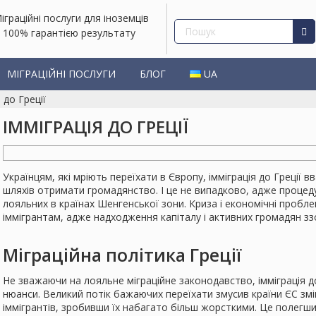
іграційні послуги для іноземців
і 100% гарантією результату
МІГРАЦІЙНІ ПОСЛУГИ
БЛОГ
UA
 до Греції
ІММІГРАЦІЯ ДО ГРЕЦІЇ
Українцям, які мріють переїхати в Європу, імміграція до Греції
шляхів отримати громадянство. І це не випадково, адже процедур
лояльних в країнах Шенгенської зони. Криза і економічні проб
іммігрантам, адже надходження капіталу і активних громадян зз
Міграційна політика Греції
Не зважаючи на лояльне міграційне законодавство, імміграція до
нюанси. Великий потік бажаючих переїхати змусив країни ЄС з
іммігрантів, зробивши їх набагато більш жорсткими. Це полег