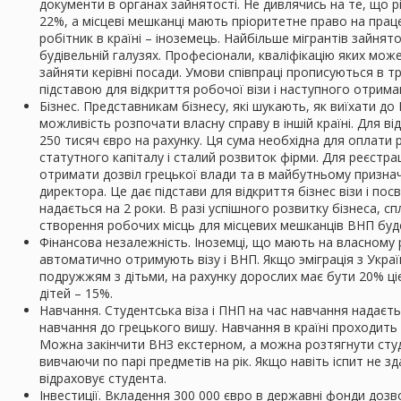
документи в органах зайнятості. Не дивлячись на те, що рі
22%, а місцеві мешканці мають пріоритетне право на пра
робітник в країні – іноземець. Найбільше мігрантів зайнято
будівельній галузях. Професіонали, кваліфікацію яких мо
зайняти керівні посади. Умови співпраці прописуються в т
підставою для відкриття робочої візи і наступного отрим
Бізнес. Представникам бізнесу, які шукають, як виїхати до Г
можливість розпочати власну справу в іншій країні. Для в
250 тисяч євро на рахунку. Ця сума необхідна для оплати 
статутного капіталу і сталий розвиток фірми. Для реєстрац
отримати дозвіл грецької влади та в майбутньому призна
директора. Це дає підстави для відкриття бізнес візи і пос
надається на 2 роки. В разі успішного розвитку бізнеса, сп
створення робочих місць для місцевих мешканців ВНП бу
Фінансова незалежність. Іноземці, що мають на власному 
автоматично отримують візу і ВНП. Якщо эміграція з Украї
подружжям з дітьми, на рахунку дорослих має бути 20% ціє
дітей – 15%.
Навчання. Студентська віза і ПНП на час навчання надаєть
навчання до грецького вишу. Навчання в країні проходить
Можна закінчити ВНЗ екстерном, а можна розтягнути студ
вивчаючи по парі предметів на рік. Якщо навіть іспит не зд
відраховує студента.
Інвестиції. Вкладення 300 000 євро в державні фонди дозв