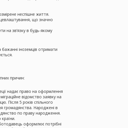
розмірене неспішне життя.
рацевлаштування, що значно
ти на зв’язку в будь-якому
на бажанні іноземців отримати
ується.
упних причин:
ції надає право на оформлення
в міграційне відомство заявку на
ю. Після 5 років спільного
я громадянства. Народжені в
мадянство по праву народження.
 країни.
ботодавець оформлює потрібні