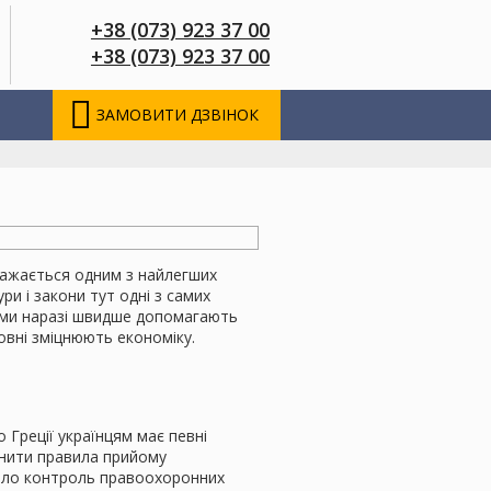
+38 (073) 923 37 00
+38 (073) 923 37 00
ЗАМОВИТИ ДЗВІНОК
 вважається одним з найлегших
и і закони тут одні з самих
леми наразі швидше допомагають
овні зміцнюють економіку.
 Греції українцям має певні
мінити правила прийому
шило контроль правоохоронних