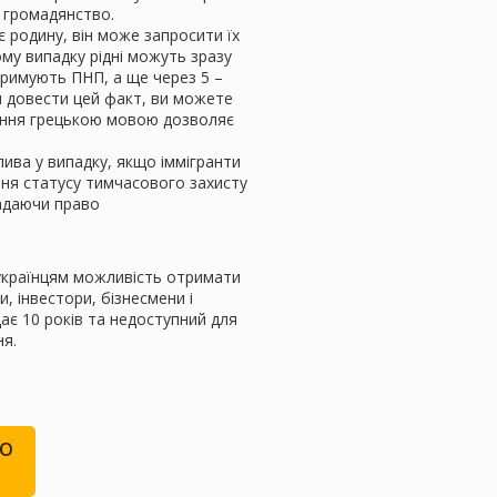
– громадянство.
 родину, він може запросити їх
му випадку рідні можуть зразу
тримують ПНП, а ще через 5 –
ли довести цей факт, ви можете
діння грецькою мовою дозволяє
жлива у випадку, якщо іммігранти
ння статусу тимчасового захисту
 надаючи право
є українцям можливість отримати
, інвестори, бізнесмени і
є 10 років та недоступний для
ня.
ІЮ