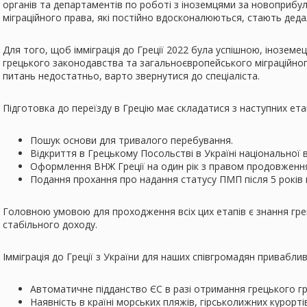
органів та департаментів по роботі з іноземцями за новоприбу
міграційного права, які постійно вдосконалюються, стають дед
Для того, щоб імміграція до Греції 2022 була успішною, іноземе
грецького законодавства та загальноєвропейського міграційног
питань недостатньо, варто звернутися до спеціаліста.
Підготовка до переїзду в Грецію має складатися з наступних етап
Пошук основи для тривалого перебування.
Відкриття в Грецькому Посольстві в Україні національної ві
Оформлення ВНЖ Греції на один рік з правом продовженн
Подання прохання про надання статусу ПМП після 5 років
Головною умовою для проходження всіх цих етапів є знання гре
стабільного доходу.
Імміграція до Греції з України для наших співгромадян приваблив
Автоматичне підданство ЄС в разі отримання грецького г
Наявність в країні морських пляжів, гірськолижних курорт