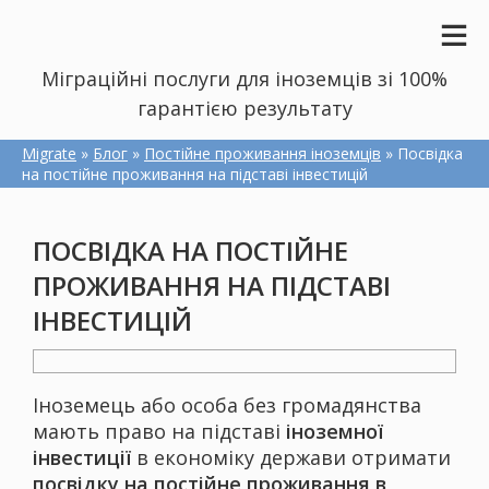
Міграційні послуги для іноземців зі 100%
гарантією результату
Migrate
»
Блог
»
Постійне проживання іноземців
» Посвідка
на постійне проживання на підставі інвестицій
ПОСВІДКА НА ПОСТІЙНЕ
ПРОЖИВАННЯ НА ПІДСТАВІ
ІНВЕСТИЦІЙ
Іноземець або особа без громадянства
мають право на підставі
іноземної
інвестиції
в економіку держави отримати
посвідку на постійне проживання в