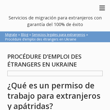
Servicios de migración para extranjeros con
garantía del 100% de éxito
Migrate
»
Blog
»
Servicios legales para extranjeros
»
Procédure d’emploi des étrangers en Ukraine
PROCÉDURE D’EMPLOI DES
ÉTRANGERS EN UKRAINE
¿Qué es un permiso de
trabajo para extranjeros
y apátridas?