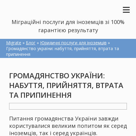
Міграційні послуги для іноземців зі 100%
гарантією результату
Migrate
»
Блог
»
Юридичні послуги для іноземців
»
Громадянство україни: набуття, прийняття, втрата та
припинення
ГРОМАДЯНСТВО УКРАЇНИ:
НАБУТТЯ, ПРИЙНЯТТЯ, ВТРАТА
ТА ПРИПИНЕННЯ
Питання громадянства України завжди
користувалися великим попитом як серед
іноземців, так і серед українців.